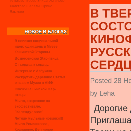
Тетьково
Турово
Уницы
Устиново
Холстово
Шепели
Юрино
В ТВЕ
Языково
СОСТ
НОВОЕ В БЛОГАХ
КИНО
В поисках национальной
идеи: один день в Музее
РУСС
Кашинской Старины
Вознесенская Жар-птица
СЕРД
От сердца к сердцу.
Интервью с Азбукака
Раскрутить деревню! Статья
Posted 28 Но
о нашем Музее в АИФ
Сказки Кашинской Жар-
by Leha
птицы
Мыло, сваренное на
Дорогие 
экофестивале,
"Календуловое"
Приглаша
Летние мыльные новинки!!!
Мыло Ромашковое,
Крапивное, Дегтярное