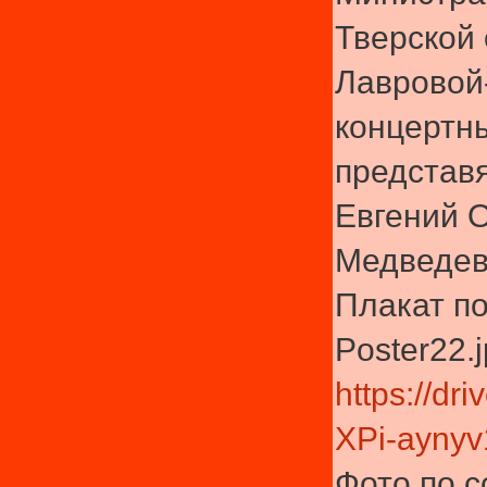
Тверской
Лавровой-
концертн
представ
Евгений 
Медведева
Плакат по
Poster22.
https://dri
XPi-ayny
Фото по с