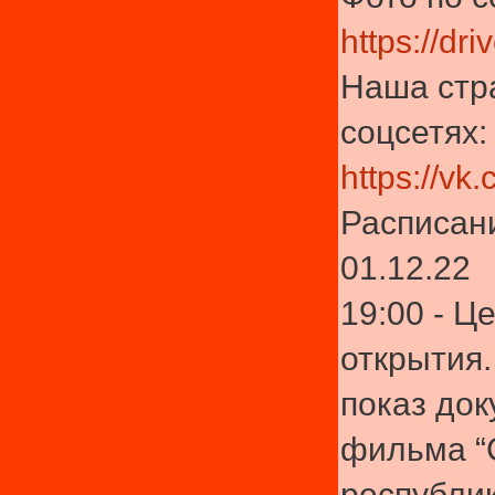
https://d
Наша стр
соцсетях:
https://vk
Расписан
01.12.22
19:00 - Ц
открытия
показ до
фильма “
республик