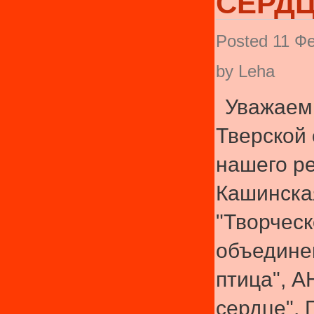
СЕРДЦ
Posted 11 Фе
by Leha
Уважаем
Тверской 
нашего ре
Кашинска
"Творчес
объедине
птица", А
сердце",