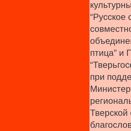
культурн
“Русское 
совместно
объедине
птица” и 
“Тверьго
при подд
Министер
регионал
Тверской 
благосло