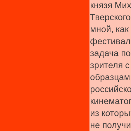
князя Ми
Тверского
мной, как
фестивал
задача п
зрителя 
образцам
российско
кинемато
из котор
не получ