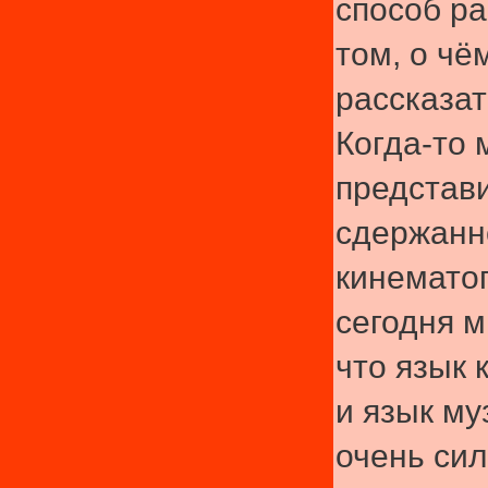
способ ра
том, о чё
рассказа
Когда-то 
представ
сдержанн
кинемато
сегодня 
что язык 
и язык му
очень си