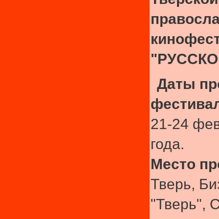
правосл
кинофес
"РУССКО
Даты пр
фестивал
21-24 фе
года.
Место пр
Тверь, Би
"Тверь", 