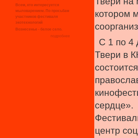
Твери на 
Всем, кто интересуется
котором 
мыловарением. По просьбам
участников фестиваля
экотехнологий
сооргани
Вознесенье - белое село.
подробнее
С 1 по 4
Твери в К
состоится
правосла
кинофест
сердце».
Фестивал
центр со