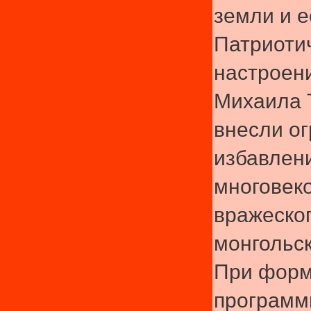
земли и е
Патриоти
настроен
Михаила 
внесли о
избавлени
многовек
вражеског
монгольск
При форм
програм