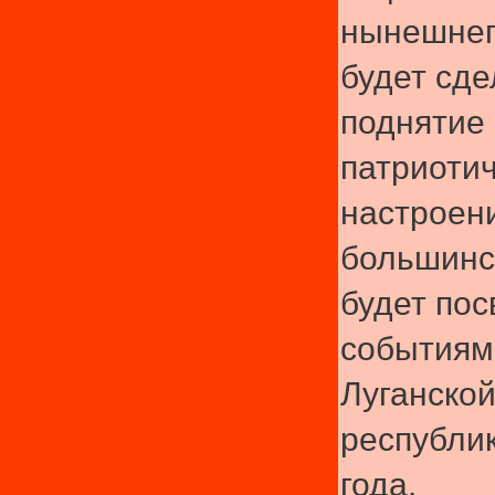
нынешнего
будет сде
поднятие
патриотич
настроени
большинс
будет по
событиям
Луганско
республи
года.