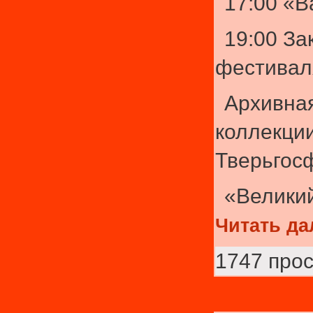
17:00 «
19:00 За
фестивал
Архивна
коллекци
Тверьгос
«Велики
Читать да
1747 про