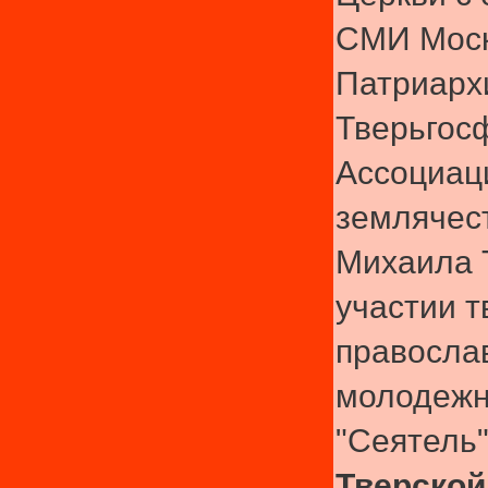
СМИ Моск
Патриарх
Тверьгос
Ассоциац
землячес
Михаила Т
участии т
правосла
молодежн
"Сеятель
Тверской