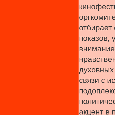
кинофест
оргкомит
отбирает
показов, 
внимание
нравстве
духовных 
связи с и
подоплек
политичес
акцент в