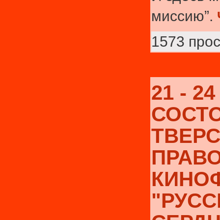
миссию”.
1573 про
21 - 2
СОСТ
ТВЕР
ПРАВ
КИНО
"РУСС