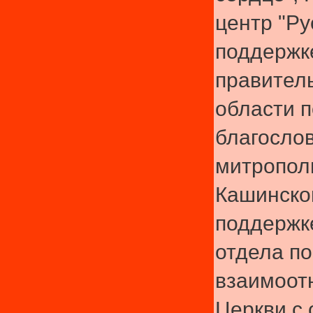
центр "Ру
поддержк
правител
области п
благосло
митрополи
Кашинско
поддержк
отдела по
взаимоот
Церкви с